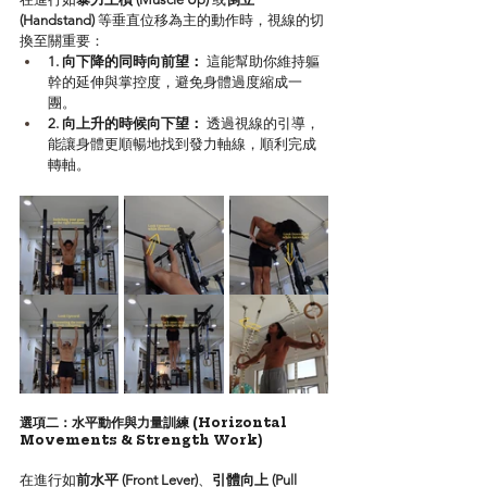
(Handstand)
 等垂直位移為主的動作時，視線的切
換至關重要：
1. 向下降的同時向前望：
 這能幫助你維持軀
幹的延伸與掌控度，避免身體過度縮成一
團。
2. 向上升的時候向下望：
 透過視線的引導，
能讓身體更順暢地找到發力軸線，順利完成
轉軸。
選項二：水平動作與力量訓練 (Horizontal 
Movements & Strength Work)
在進行如
前水平 (Front Lever)
、
引體向上 (Pull 