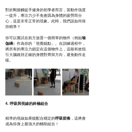
對於剛接觸徒手健身的初學者而言，當動作強度
一提升，專注力少不免會因為身體的疲勞而分
心，這是非常正常的現象。此時，我們該如何保
持精準？
你可以嘗試在前方放置一個簡單的物件（例如
瑜
伽磚
）作為你的「視覺錨點」。在訓練過程中，
將所有的專注力鎖定在這個物件上，這能有效指
引大腦維持正確的身體對齊與方向，避免動作走
樣。
4. 呼吸與視線的終極組合
精準的視線如果能配合穩定的
呼吸節奏
，這將會
成為你身上最強大的輔助組合！