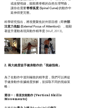
或改變視線，能順應脊椎的自然生理彎曲，
讓你在需要
脊椎弧度 (Spinal Curve)
 的動作中
延伸得更完整。
科學研究指出，將視覺聚焦於外部目標（即
外部
注意力焦點 (External Focus of Attention)
），能顯
著提升運動表現與動作精準度 (Wulf, 2013)。
2. 兩大維度徒手健身動作的「視線指南」
為了在動作中達到極致的精準度，我們可以將徒
手健身動作依據維度拆解，並採取不同的視線策
略：
選項一：垂直技能動作 (Vertical Skills 
Movements)
在進行如
暴力上槓 (Muscle Up)
 或
倒立 