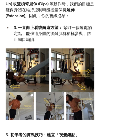
Up)
 或
雙槓臂屈伸 (Dips)
 等動作時，我們的目標是
確保身體在維持控制時能盡量保持
延伸 
(Extension)
。因此，你的視線必須：
3. 一直向上看或向遠方望：
 緊盯一個遠處的
定點，能強迫身體的後鏈肌群積極參與，防
止胸口塌陷。
3. 初學者的實戰技巧：建立「視覺錨點」