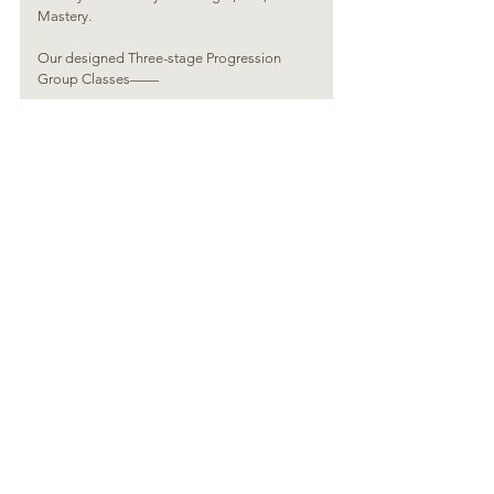
Mastery.
Our designed Three-stage Progression 
Group Classes——
Learn More