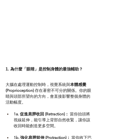
1. 為什麼「眼睛」是控制身體的最強輔助？
大腦在處理運動控制時，視覺系統與
本體感覺 
(Proprioception)
 存在著密不可分的關係。你的眼
睛與頭部所望向的方向，會直接影響整個身體的
活動幅度。
1a. 促進肩胛收回 (Retraction)：
 當你抬頭將
視線延伸，能引導上背部自然收緊，讓你該
收回時能創造更多空間。
1b. 強化肩胛前伸 (Protraction)：
 當你收下巴