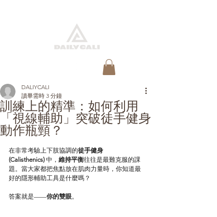
快速預約
DALIYCALI
讀畢需時 3 分鐘
訓練上的精準：如何利用
「視線輔助」突破徒手健身
動作瓶頸？
在非常考驗上下肢協調的
徒手健身 
(Calisthenics)
 中，
維持平衡
往往是最難克服的課
題。當大家都把焦點放在肌肉力量時，你知道最
好的隱形輔助工具是什麼嗎？
答案就是——
你的雙眼
。