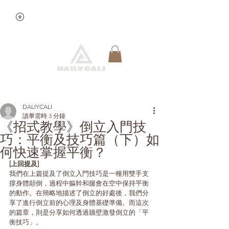
查看點數
快速預約
DALIYCALI
讀畢需時 3 分鐘
《招式教學》倒立入門技
巧：平衡及技巧篇（下）如
何快速掌握平衡？
[上回提及]
我們在上篇提及了倒立入門技巧是一種用雙手支
撐身體顛倒，過程中軀幹和腿會在空中保持平衡
的動作。在簡略地描述了倒立的好處後，我們分
享了進行倒立前的心理及身體基礎準備。而這次
的篇章，則是分享如何透過牆壁激發倒立的「平
衡技巧」。