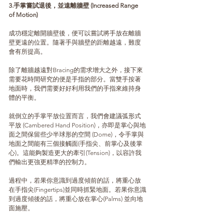
3.手掌嘗試退後，並遠離牆壁 (Increased Range 
of Motion)
成功穩定離開牆壁後，便可以嘗試將手放在離牆
壁更遠的位置。隨著手與牆壁的距離越遠，難度
會有所提高。
除了離牆越遠對Bracing的需求增大之外，接下來
需要花時間研究的便是手指的部分。當雙手按著
地面時，我們需要好好利用我們的手指來維持身
體的平衡。
就倒立的手掌平放位置而言，我們會建議弧形式
平放 (Cambered Hand Position)，亦即是掌心與地
面之間保留些少半球形的空間 (Dome)，令手掌與
地面之間能有三個接觸面(手指尖、前掌心及後掌
心)。這能夠製造更大的牽引(Tension)，以容許我
們輸出更強更精準的控制力。
過程中，若果你意識到過度傾前的話，將重心放
在手指尖(Fingertips)並同時抓緊地面。若果你意識
到過度傾後的話，將重心放在掌心(Palms) 並向地
面施壓。