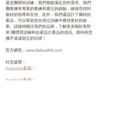
還是團體班訓練，我們都能滿足您的需求。我們
團隊擁有專業的教練和廣泛的經驗，確保您得到
最好的指導和支持。此外，我們還設計了獨特的
產品，可以幫助您在倒立訓練中獲得更好的效
果。請隨時關注我們的品牌，了解更多關於單對
單/團體班訓練和自家設計產品的資訊。期待與您
攜手達成倒立的目標！
官方網頁：www.dailycalihk.com
社交媒體：
Instagram點我
：
Facebook點我
：
#街頭健身
#科學健身
#健康
#運動科學
#肌肉
#訓
練
#勵志
#力量
#體操
#健身教練
#私人教練
#改變
#營養
#health
#健康
#streetworkout
#streetworkouthk
#fitness
#hkfitness
#healthlife
#calisthenics_network_
#calisthenics_best
#gymnastics
#workouters
#handtsand_where_I_stand
#vsco
#analog
#indies_gram
#hefesto
#frontlever
#calisthenicsfam
#maltese