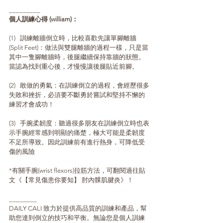
_________
個人訓練心得 (william)：
(1)   訓練離牆倒立時，比較喜歡先讓單腳離牆
(Split Feet)：做法與雙腿離牆的過程一樣，只是當
其中一隻腳離牆時，後腿繼續保持靠牆的狀態。
當認為找到重心後，才慢慢讓後腿貼近前腳。
(2)   敢做的勇氣：在訓練倒立的過程，會經歷很多
失敗和挫折，必須要不斷勇於嘗試和堅持不懈的
練習才會成功！
(3)   手腕柔韌度：聽過很多朋友在訓練倒立時也表
示手腕經常感到明顯的痛楚，極大可能是柔韌度
不足所導致。因此訓練前有進行熱身，可降低受
傷的風險
*有關手腕(wrist flexors)拉筋方法，可翻閱過往貼
文《【常見傷患你要知】 肘內髁肌腱炎》！
________
DAILY CALI 致力於提供高品質的訓練和產品，幫
助您達到倒立的技巧和平衡。無論您是個人訓練