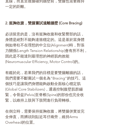
直線，而直至後腿碰到牆壁前，雙腿也需要維持
一定的距離。
2. 挺胸收腹，雙腿嘗試遠離牆壁 (Core Bracing) 
必須留意的是，沒有挺胸收腹和收緊臀部的話，
身體是絕對不能夠達致穩定的。這是基於當身體
例如脊柱不在理想的中立位(Alignment)時，對張
力關係(Length Tension Relationship)會有所不利，
因此是不能達到最理想的神經肌肉效能
(Neuromuscular Efficiency, Motor Control)的。
有鑑於此，若果我們的目標是要雙腿離牆的話，
我們需要不斷嘗試一個名為”Bracing”的技巧。這
個技巧是讓我們身體能夠啟動全面核心穩定肌
(Global Core Stabilizers)，通過控制腹壁肌群繃
緊，令骨盆(Pelvis)至脊椎(Spine)的部份也完全收
緊，以維持上肢與下肢間進行負荷轉移。
在倒立時，需要保持挺胸收腹，將雙腿併實並完
全伸直，而膊頭則貼近耳仔兩旁，維持Arms 
Overhead的位置。