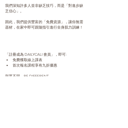
我們深知許多人並非缺乏技巧，而是「對進步缺
乏信心」。
因此，我們提供豐富的「免費資源」，讓你無需
器材，在家中即可跟隨指引進行全身肌力訓練！
「註冊成為 DAILYCALI 會員」，即可:
免費獲取線上課表
首次報名課程享有九折優惠
與眾不同，BE DIFFERENT
www.dailycalihk.com
社交媒體：
Instagram -
https://instagram.com/daily_cali_?
igshid=MzRlODBiNWFlZA==
Facebook -