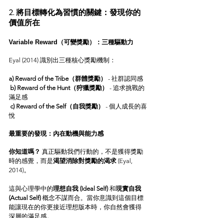
2. 將目標轉化為習慣的關鍵：發現你的
價值所在
Variable Reward（可變獎勵）：三種驅動力
Eyal (2014) 識別出三種核心獎勵機制：
a) Reward of the Tribe（群體獎勵）
 - 社群認同感
b) Reward of the Hunt（狩獵獎勵）
 - 追求挑戰的
滿足感
c) Reward of the Self（自我獎勵）
 - 個人成長的喜
悅
最重要的發現：內在動機與能力感
你知道嗎？
 真正驅動我們行動的，不是獲得獎勵
時的感覺，而是
渴望消除對獎勵的渴求
 (Eyal, 
2014)。
這與心理學中的
理想自我 (Ideal Self)
 和
現實自我 
(Actual Self)
 概念不謀而合。當你意識到這個目標
能讓現在的你更接近理想版本時，你自然會獲得
深層的滿足感。