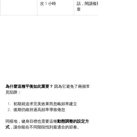
次 1 小時
話，閱讀複雜文
章
為什麼這種平衡如此重要？
 因為它避免了兩個常
見陷阱：
初期就追求完美效果而忽略頻率建立
後期仍維持過高頻率導致倦怠
同樣地，健身目標也需要這種
動態調整的設定方
式
，讓你能在不同階段找到最適合的節奏。