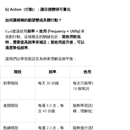
b) Action（行動）：讓目標變得可量化
如何讓模糊的願望變成具體行動？
Eyal建議使用
頻率 × 效用 (Frequency × Utility)
 來
規劃行動。這個概念的關鍵在於：
當效用較低
時，需要提高頻率來補足；當效用提升後，可以
適度降低頻率
。
讓我們以學習新語言為例來理解這個平衡：
階段
頻率
效用
初學階段
每天 30 分鐘
每次只能學會 5-
10 個單詞
進階階段
每週 4-5 次，每
能夠學習語法結
次 45 分鐘
構，理解短文
熟練階段
每週 2-3 次，每
能夠進行流暢對