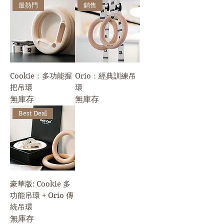
最熱門
銷售
Cookie：多功能握
Orio：經典訓練吊
把吊環
環
無庫存
無庫存
Best Deal
豪華版: Cookie 多
功能吊環 + Orio 傳
統吊環
無庫存